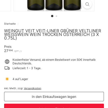
Startseite
/
WEINGUT VEIT VEIT-LINER GRÜNER VELTLINER
WEISSWEIN WEIN TROCKEN ÖSTERREICH (3 X 0
.75L)
Preis
Normaler
27,99€
27
99€
12,44€
12
/
l
44€
Preis
Kostenfreier Versand, ab einem Bestellwert von 50€ innerhalb
Deutschlands.
Lieferzeit: 1 - 3 Tage.
4 auf Lager
inkl. MwSt. zzgl.
Versandkosten
In den Einkaufswagen legen