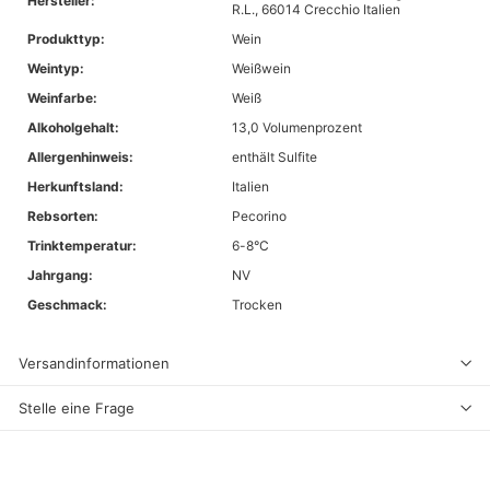
Hersteller:
R.L., 66014 Crecchio Italien
Produkttyp:
Wein
Weintyp:
Weißwein
Weinfarbe:
Weiß
Alkoholgehalt:
13,0 Volumenprozent
Allergenhinweis:
enthält Sulfite
Herkunftsland:
Italien
Rebsorten:
Pecorino
Trinktemperatur:
6-8°C
Jahrgang:
NV
Geschmack:
Trocken
Versandinformationen
Stelle eine Frage