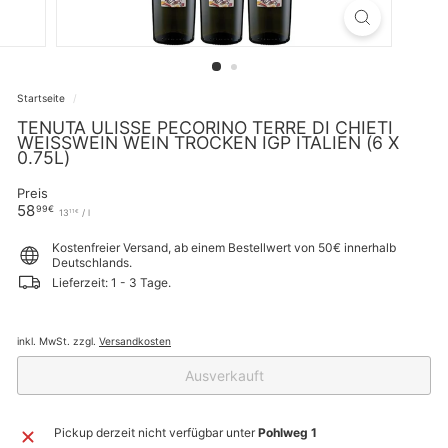
Startseite
/
TENUTA ULISSE PECORINO TERRE DI CHIETI
WEISSWEIN WEIN TROCKEN IGP ITALIEN (6 X 0
.75L)
Preis
Normaler
58,99€
58
99€
13,11€
13
/
l
11€
Preis
Kostenfreier Versand, ab einem Bestellwert von 50€ innerhalb
Deutschlands.
Lieferzeit: 1 - 3 Tage.
inkl. MwSt. zzgl.
Versandkosten
Ausverkauft
Pickup derzeit nicht verfügbar unter
Pohlweg 1