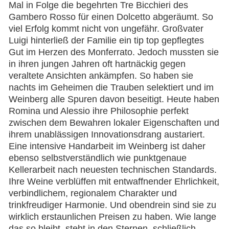
Mal in Folge die begehrten Tre Bicchieri des
Gambero Rosso für einen Dolcetto abgeräumt. So
viel Erfolg kommt nicht von ungefähr. Großvater
Luigi hinterließ der Familie ein tip top gepflegtes
Gut im Herzen des Monferrato. Jedoch mussten sie
in ihren jungen Jahren oft hartnäckig gegen
veraltete Ansichten ankämpfen. So haben sie
nachts im Geheimen die Trauben selektiert und im
Weinberg alle Spuren davon beseitigt. Heute haben
Romina und Alessio ihre Philosophie perfekt
zwischen dem Bewahren lokaler Eigenschaften und
ihrem unablässigen Innovationsdrang austariert.
Eine intensive Handarbeit im Weinberg ist daher
ebenso selbstverständlich wie punktgenaue
Kellerarbeit nach neuesten technischen Standards.
Ihre Weine verblüffen mit entwaffnender Ehrlichkeit,
verbindlichem, regionalem Charakter und
trinkfreudiger Harmonie. Und obendrein sind sie zu
wirklich erstaunlichen Preisen zu haben. Wie lange
das so bleibt, steht in den Sternen, schließlich