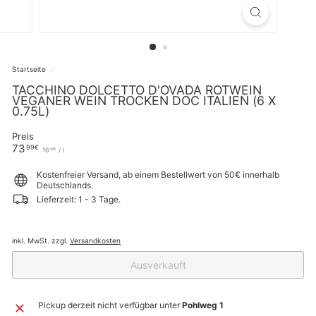
Startseite
/
TACCHINO DOLCETTO D'OVADA ROTWEIN
VEGANER WEIN TROCKEN DOC ITALIEN (6 X
0.75L)
Preis
Normaler
73,99€
73
99€
16,44€
16
/
l
44€
Preis
Kostenfreier Versand, ab einem Bestellwert von 50€ innerhalb
Deutschlands.
Lieferzeit: 1 - 3 Tage.
inkl. MwSt. zzgl.
Versandkosten
Ausverkauft
Pickup derzeit nicht verfügbar unter
Pohlweg 1