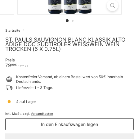
Startseite
/
ST. PAULS SAUVIGNON BLANC KLASSIK ALTO
ADIGE DOC SÜDTIROLER WEISSWEIN WEIN T
ROCKEN (6 X 0.75L)
Preis
Normaler
79,99€
79
99€
17,78€
17
/
l
78€
Preis
Kostenfreier Versand, ab einem Bestellwert von 50€ innerhalb
Deutschlands.
Lieferzeit: 1 - 3 Tage.
4 auf Lager
inkl. MwSt. zzgl.
Versandkosten
In den Einkaufswagen legen