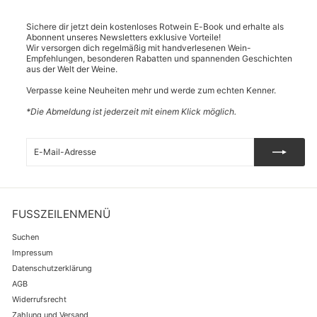
Sichere dir jetzt dein kostenloses Rotwein E-Book und erhalte als
Abonnent unseres Newsletters exklusive Vorteile!
Wir versorgen dich regelmäßig mit handverlesenen Wein-
Empfehlungen, besonderen Rabatten und spannenden Geschichten
aus der Welt der Weine.
Verpasse keine Neuheiten mehr und werde zum echten Kenner.
*Die Abmeldung ist jederzeit mit einem Klick möglich.
E-
Abonnieren
Mail-
Adresse
FUSSZEILENMENÜ
Suchen
Impressum
Datenschutzerklärung
AGB
Widerrufsrecht
Zahlung und Versand