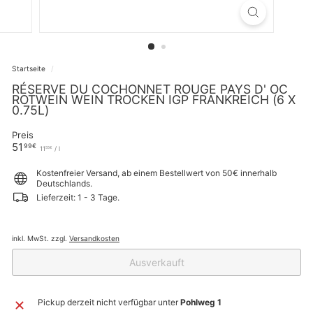
Startseite
/
RÉSERVE DU COCHONNET ROUGE PAYS D' OC
ROTWEIN WEIN TROCKEN IGP FRANKREICH (6 X
0.75L)
Preis
Normaler
51,99€
51
99€
11,55€
11
/
l
55€
Preis
Kostenfreier Versand, ab einem Bestellwert von 50€ innerhalb
Deutschlands.
Lieferzeit: 1 - 3 Tage.
inkl. MwSt. zzgl.
Versandkosten
Ausverkauft
Pickup derzeit nicht verfügbar unter
Pohlweg 1