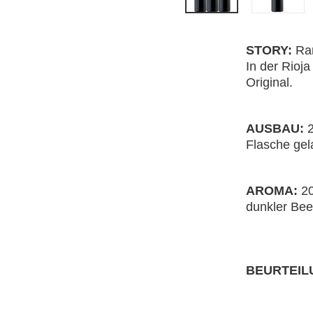
STORY:
Ram
In der Rioj
Original.
AUSBAU:
2
Flasche gel
AROMA:
20
dunkler Bee
BEURTEIL