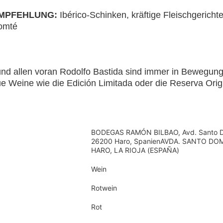
MPFEHLUNG:
Ibérico-Schinken, kräftige Fleischgerichte
omté
d allen voran Rodolfo Bastida sind immer in Bewegung:
ue Weine wie die Edición Limitada oder die Reserva Origi
BODEGAS RAMÓN BILBAO, Avd. Santo 
26200 Haro, SpanienAVDA. SANTO DO
HARO, LA RIOJA (ESPAÑA)
Wein
Rotwein
Rot