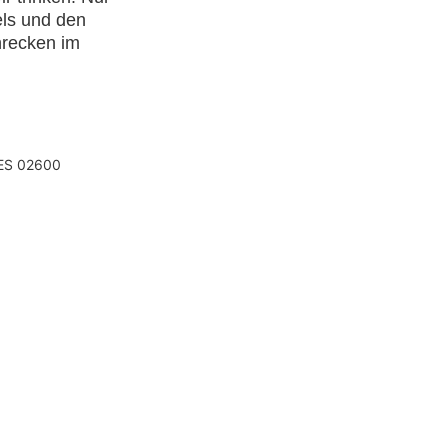
els und den
hrecken im
, ES 02600