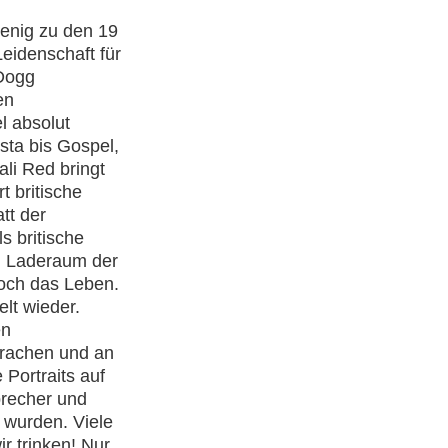
enig zu den 19
eidenschaft für
Dogg
en
l absolut
sta bis Gospel,
li Red bringt
t britische
tt der
s britische
im Laderaum der
doch das Leben.
elt wieder.
en
 brachen und an
 Portraits auf
brecher und
 wurden. Viele
r trinken! Nur