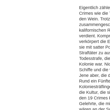
Eigentlich zäh
Crimes wie die 
den Wein. Trot
zusammengeschl
kalifornischen 
verdient. Kompr
verkörpert die 
sie mit satter 
Straftäter zu au
Todesstrafe, di
Kolonie war. Ni
Schiffe und die
Jene aber, die 
Rund ein Fünfte
Koloniesträflin
die Kultur, die 
den 19 Crimes F
Gelehrte, die m
wären an der Sc