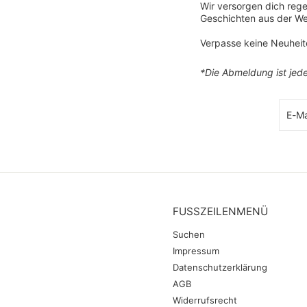
Wir versorgen dich re
Geschichten aus der We
Verpasse keine Neuhei
*Die Abmeldung ist jede
E-
Abonn
Mail-
Adre
FUSSZEILENMENÜ
Suchen
Impressum
Datenschutzerklärung
AGB
Widerrufsrecht