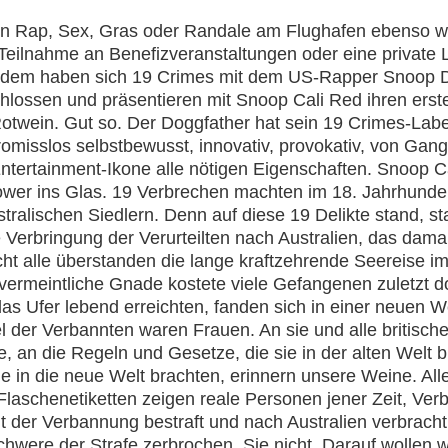
len Rap, Sex, Gras oder Randale am Flughafen ebenso w
Teilnahme an Benefizveranstaltungen oder eine private L
zdem haben sich 19 Crimes mit dem US-Rapper Snoop 
ossen und präsentieren mit Snoop Cali Red ihren erst
Rotwein. Gut so. Der Doggfather hat sein 19 Crimes-Labe
omisslos selbstbewusst, innovativ, provokativ, von Gang
Entertainment-Ikone alle nötigen Eigenschaften. Snoop Ca
Power ins Glas. 19 Verbrechen machten im 18. Jahrhunder
stralischen Siedlern. Denn auf diese 19 Delikte stand, sta
e Verbringung der Verurteilten nach Australien, das damal
cht alle überstanden die lange kraftzehrende Seereise 
 vermeintliche Gnade kostete viele Gefangenen zuletzt 
das Ufer lebend erreichten, fanden sich in einer neuen W
l der Verbannten waren Frauen. An sie und alle britisch
ge, an die Regeln und Gesetze, die sie in der alten Welt
sie in die neue Welt brachten, erinnern unsere Weine. Alle
laschenetiketten zeigen reale Personen jener Zeit, Ver
it der Verbannung bestraft und nach Australien verbracht
hwere der Strafe zerbrochen. Sie nicht. Darauf wollen wi