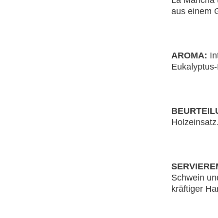
La Mancha u
aus einem G
AROMA:
In
Eukalyptus-
BEURTEIL
Holzeinsatz
SERVIERE
Schwein und
kräftiger Ha