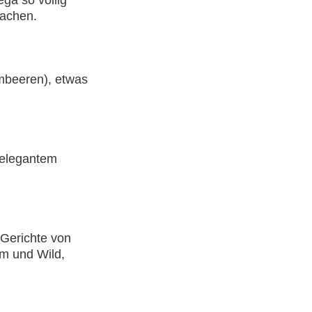
ga so völlig
machen.
mbeeren), etwas
 elegantem
 Gerichte von
mm und Wild,