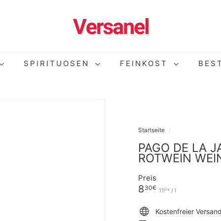
V
E
R
S
A
N
SPIRITUOSEN
FEINKOST
BES
E
L
Startseite
/
PAGO DE LA J
ROTWEIN WEIN
Preis
Normaler
8,30€
8
30€
11,07€
11
/
l
07€
Preis
Kostenfreier Versan