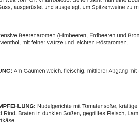
nweit vom Ort Villarrobledo. Selten sieht man eine Bode
uss, ausgerüstet und ausgelegt, um Spitzenweine zu 
tensive Beerenaromen (Himbeeren, Erdbeeren und Bro
Menthol, mit feiner Würze und leichten Röstaromen.
UNG:
Am Gaumen weich, fleischig, mittlerer Abgang mit
.
MPFEHLUNG:
Nudelgerichte mit Tomatensoße, kräftige
 Rind, Braten in dunklen Soßen, gegrilltes Fleisch, La
rtkäse.