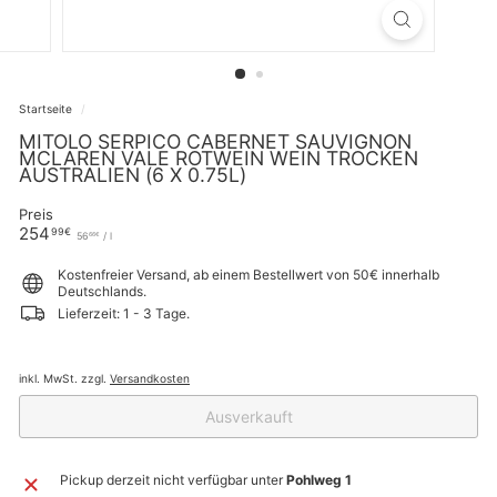
Startseite
/
MITOLO SERPICO CABERNET SAUVIGNON
MCLAREN VALE ROTWEIN WEIN TROCKEN
AUSTRALIEN (6 X 0.75L)
Preis
Normaler
254,99€
254
99€
56,66€
56
/
l
66€
Preis
Kostenfreier Versand, ab einem Bestellwert von 50€ innerhalb
Deutschlands.
Lieferzeit: 1 - 3 Tage.
inkl. MwSt. zzgl.
Versandkosten
Ausverkauft
Pickup derzeit nicht verfügbar unter
Pohlweg 1