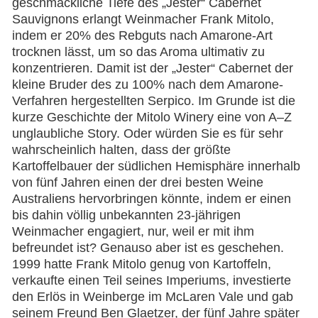
geschmackliche Tiefe des „Jester“ Cabernet
Sauvignons erlangt Weinmacher Frank Mitolo,
indem er 20% des Rebguts nach Amarone-Art
trocknen lässt, um so das Aroma ultimativ zu
konzentrieren. Damit ist der „Jester“ Cabernet der
kleine Bruder des zu 100% nach dem Amarone-
Verfahren hergestellten Serpico. Im Grunde ist die
kurze Geschichte der Mitolo Winery eine von A–Z
unglaubliche Story. Oder würden Sie es für sehr
wahrscheinlich halten, dass der größte
Kartoffelbauer der südlichen Hemisphäre innerhalb
von fünf Jahren einen der drei besten Weine
Australiens hervorbringen könnte, indem er einen
bis dahin völlig unbekannten 23-jährigen
Weinmacher engagiert, nur, weil er mit ihm
befreundet ist? Genauso aber ist es geschehen.
1999 hatte Frank Mitolo genug von Kartoffeln,
verkaufte einen Teil seines Imperiums, investierte
den Erlös in Weinberge im McLaren Vale und gab
seinem Freund Ben Glaetzer, der fünf Jahre später