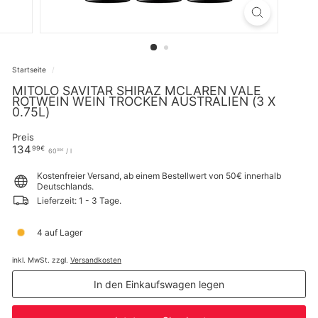
Startseite
/
MITOLO SAVITAR SHIRAZ MCLAREN VALE
ROTWEIN WEIN TROCKEN AUSTRALIEN (3 X
0.75L)
Preis
Normaler
134,99€
134
99€
60,00€
60
/
l
00€
Preis
Kostenfreier Versand, ab einem Bestellwert von 50€ innerhalb
Deutschlands.
Lieferzeit: 1 - 3 Tage.
4 auf Lager
inkl. MwSt. zzgl.
Versandkosten
In den Einkaufswagen legen