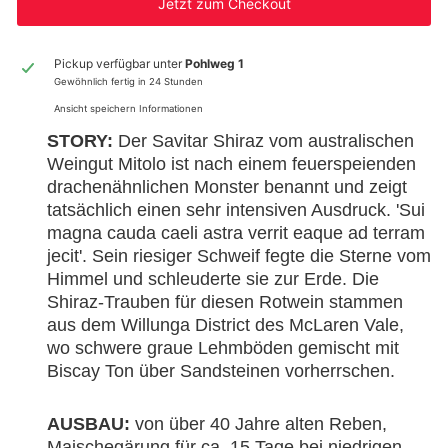
Jetzt zum Checkout
Pickup verfügbar unter
Pohlweg 1
Gewöhnlich fertig in 24 Stunden
Ansicht speichern Informationen
STORY:
Der Savitar Shiraz vom australischen
Weingut Mitolo ist nach einem feuerspeienden
drachenähnlichen Monster benannt und zeigt
tatsächlich einen sehr intensiven Ausdruck. 'Sui
magna cauda caeli astra verrit eaque ad terram
jecit'. Sein riesiger Schweif fegte die Sterne vom
Himmel und schleuderte sie zur Erde. Die
Shiraz-Trauben für diesen Rotwein stammen
aus dem Willunga District des McLaren Vale,
wo schwere graue Lehmböden gemischt mit
Biscay Ton über Sandsteinen vorherrschen.
AUSBAU:
von über 40 Jahre alten Reben,
Maischegärung für ca. 15 Tage bei niedrigen