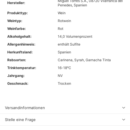
Miguel Torres S.A., 08720 Vilafranca del
Hersteller:
Penedes, Spanien
Produkttyp:
Wein
Weintyp:
Rotwein
Weinfarbe:
Rot
Alkoholgehalt:
14,0 Volumenprozent
Allergenhinweis:
enthält Sulfite
Herkunftsland:
Spanien
Rebsorten:
Carinena, Syrah, Garnacha Tinta
Trinktemperatur:
16-18°C
Jahrgang:
NV
Geschmack:
Trocken
Versandinformationen
Stelle eine Frage