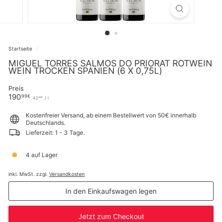
Startseite
/
MIGUEL TORRES SALMOS DO PRIORAT ROTWEIN
WEIN TROCKEN SPANIEN (6 X 0,75L)
Preis
Normaler
190,99€
190
99€
42,44€
42
/
l
44€
Preis
Kostenfreier Versand, ab einem Bestellwert von 50€ innerhalb
Deutschlands.
Lieferzeit: 1 - 3 Tage.
4 auf Lager
inkl. MwSt. zzgl.
Versandkosten
In den Einkaufswagen legen
Jetzt zum Checkout