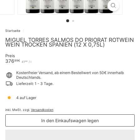
Startseite
/
MIGUEL TORRES SALMOS DO PRIORAT ROTWEIN
WEIN TROCKEN SPANIEN (12 X 0,75L)
Preis
Normaler
376,99€
376
99€
41,89€
41
/
l
89€
Preis
Kostenfreier Versand, ab einem Bestellwert von 50€ innerhalb
Deutschlands.
Lieferzeit: 1 - 3 Tage.
4 auf Lager
inkl. MwSt. zzgl.
Versandkosten
In den Einkaufswagen legen