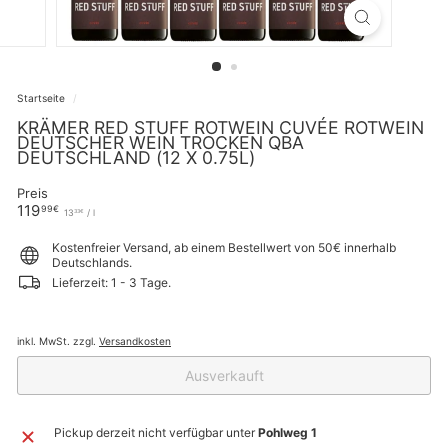
Startseite
/
KRÄMER RED STUFF ROTWEIN CUVÉE ROTWEIN
DEUTSCHER WEIN TROCKEN QBA
DEUTSCHLAND (12 X 0.75L)
Preis
Normaler
119,99€
119
99€
13,33€
13
/
l
33€
Preis
Kostenfreier Versand, ab einem Bestellwert von 50€ innerhalb
Deutschlands.
Lieferzeit: 1 - 3 Tage.
inkl. MwSt. zzgl.
Versandkosten
Ausverkauft
Pickup derzeit nicht verfügbar unter
Pohlweg 1