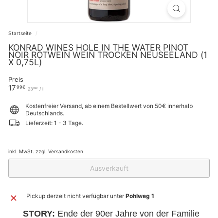
Startseite
/
KONRAD WINES HOLE IN THE WATER PINOT
NOIR ROTWEIN WEIN TROCKEN NEUSEELAND (1
X 0,75L)
Preis
Normaler
17,99€
17
99€
23,99€
23
/
l
99€
Preis
Kostenfreier Versand, ab einem Bestellwert von 50€ innerhalb
Deutschlands.
Lieferzeit: 1 - 3 Tage.
inkl. MwSt. zzgl.
Versandkosten
Ausverkauft
Pickup derzeit nicht verfügbar unter
Pohlweg 1
STORY:
Ende der 90er Jahre von der Familie