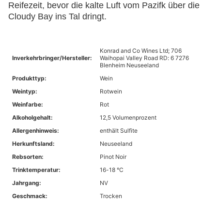
Reifezeit, bevor die kalte Luft vom Pazifk über die
Cloudy Bay ins Tal dringt.
Konrad and Co Wines Ltd; 706
Inverkehrbringer/Hersteller:
Waihopai Valley Road RD: 6 7276
Blenheim Neuseeland
Produkttyp:
Wein
Weintyp:
Rotwein
Weinfarbe:
Rot
Alkoholgehalt:
12,5 Volumenprozent
Allergenhinweis:
enthält Sulfite
Herkunftsland:
Neuseeland
Rebsorten:
Pinot Noir
Trinktemperatur:
16-18 °C
Jahrgang:
NV
Geschmack:
Trocken