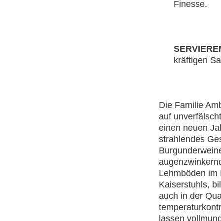
Finesse.
SERVIERE
kräftigen S
Die Familie Am
auf unverfälsch
einen neuen Ja
strahlendes Ges
Burgunderweine 
augenzwinkernd 
Lehmböden im E
Kaiserstuhls, b
auch in der Qua
temperaturkontr
lassen vollmund