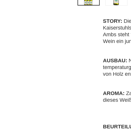
STORY:
Di
Kaiserstuhl
Ambs steht 
Wein ein ju
AUSBAU:
N
temperaturg
von Holz ent
AROMA:
Za
dieses Weiß
BEURTEIL