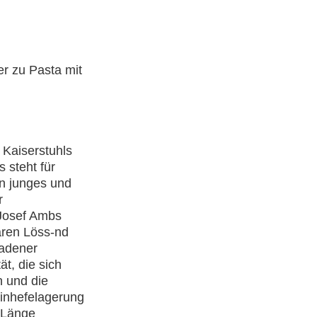
r zu Pasta mit
 Kaiserstuhls
 steht für
n junges und
r
 Josef Ambs
aren Löss-nd
Badener
t, die sich
n und die
einhefelagerung
r Länge