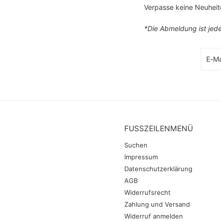
Verpasse keine Neuhei
*Die Abmeldung ist jede
E-
Abonn
Mail-
Adre
FUSSZEILENMENÜ
Suchen
Impressum
Datenschutzerklärung
AGB
Widerrufsrecht
Zahlung und Versand
Widerruf anmelden