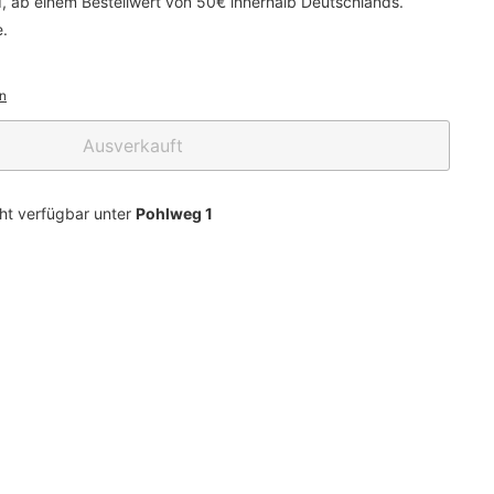
d, ab einem Bestellwert von 50€ innerhalb Deutschlands.
e.
n
Ausverkauft
cht verfügbar unter
Pohlweg 1