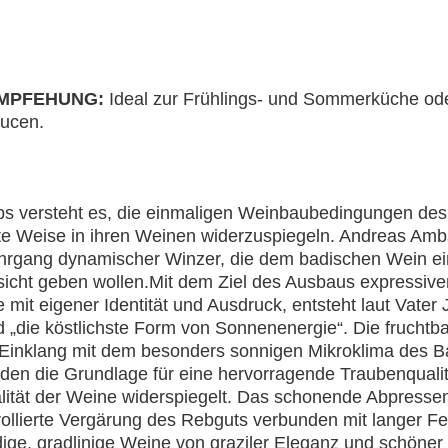
MPFEHUNG:
Ideal zur Frühlings- und Sommerküche ode
aucen.
bs versteht es, die einmaligen Weinbaubedingungen des
te Weise in ihren Weinen widerzuspiegeln. Andreas Ambs
hrgang dynamischer Winzer, die dem badischen Wein ei
icht geben wollen.Mit dem Ziel des Ausbaus expressive
mit eigener Identität und Ausdruck, entsteht laut Vater
„die köstlichste Form von Sonnenenergie“. Die fruchtb
inklang mit dem besonders sonnigen Mikroklima des 
ilden die Grundlage für eine hervorragende Traubenqualitä
lität der Weine widerspiegelt. Das schonende Abpresse
ollierte Vergärung des Rebguts verbunden mit langer F
ige, gradlinige Weine von graziler Eleganz und schöne