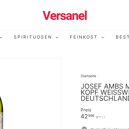
V
E
R
S
A
N
SPIRITUOSEN
FEINKOST
BES
E
L
Startseite
/
JOSEF AMBS 
KOPF WEISSWE
EUTSCHLAND (
Preis
Normaler
42,99€
42
99€
9,55€
9
/
l
55€
Preis