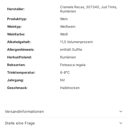
Cramele Recas, 307340, Jud Timis,
Hersteller:
Rumänien
Produkttyp:
Wein
Weintyp:
Weißwein
Weinfarbe:
Weiß
Alkoholgehalt:
11,5 Volumenprozent
Allergenhinweis:
enthält Sulfite
Herkunftsland:
Rumänien
Rebsorten:
Feteasca regala
Trinktemperatur:
6-8°C
Jahrgang:
NV
Geschmack:
Halbtrocken
Versandinformationen
Stelle eine Frage