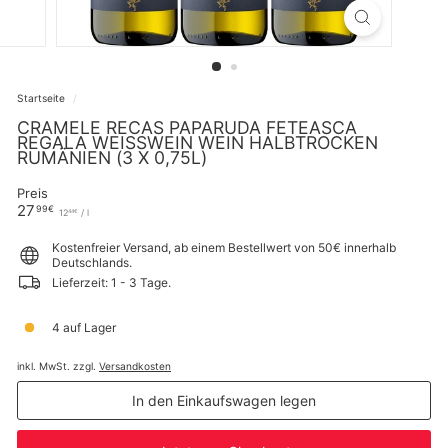
Startseite
/
CRAMELE RECAS PAPARUDA FETEASCA
REGALA WEISSWEIN WEIN HALBTROCKEN R
UMÄNIEN (3 X 0,75L)
Preis
Normaler
27,99€
27
99€
12,44€
12
/
l
44€
Preis
Kostenfreier Versand, ab einem Bestellwert von 50€ innerhalb
Deutschlands.
Lieferzeit: 1 - 3 Tage.
4 auf Lager
inkl. MwSt. zzgl.
Versandkosten
In den Einkaufswagen legen