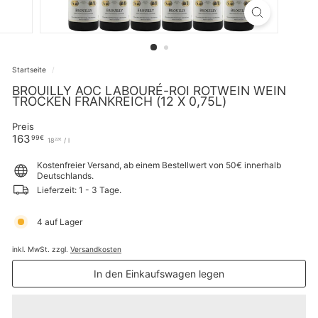
Startseite
/
BROUILLY AOC LABOURÉ-ROI ROTWEIN WEIN
TROCKEN FRANKREICH (12 X 0,75L)
Preis
Normaler
163,99€
163
99€
18,22€
18
/
l
22€
Preis
Kostenfreier Versand, ab einem Bestellwert von 50€ innerhalb
Deutschlands.
Lieferzeit: 1 - 3 Tage.
4 auf Lager
inkl. MwSt. zzgl.
Versandkosten
In den Einkaufswagen legen