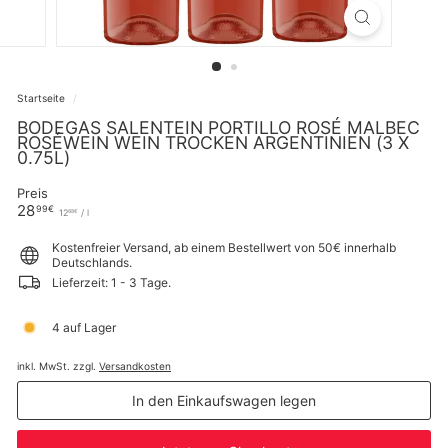
Startseite
/
BODEGAS SALENTEIN PORTILLO ROSÉ MALBEC
ROSÉWEIN WEIN TROCKEN ARGENTINIEN (3 X
0.75L)
Preis
Normaler
28,99€
28
99€
12,88€
12
/
l
88€
Preis
Kostenfreier Versand, ab einem Bestellwert von 50€ innerhalb
Deutschlands.
Lieferzeit: 1 - 3 Tage.
4 auf Lager
inkl. MwSt. zzgl.
Versandkosten
In den Einkaufswagen legen