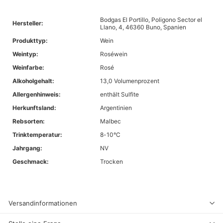
Bodgas El Portillo, Poligono Sector el
Hersteller:
Llano, 4, 46360 Buno, Spanien
Produkttyp:
Wein
Weintyp:
Roséwein
Weinfarbe:
Rosé
Alkoholgehalt:
13,0 Volumenprozent
Allergenhinweis:
enthält Sulfite
Herkunftsland:
Argentinien
Rebsorten:
Malbec
Trinktemperatur:
8-10°C
Jahrgang:
NV
Geschmack:
Trocken
Versandinformationen