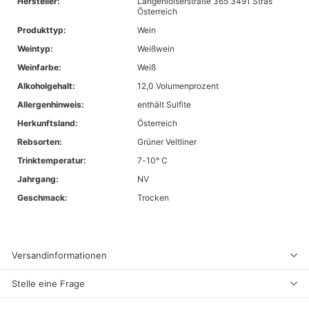
Hersteller:
Langenloiserstraße 365 3491 Stras
Österreich
Produkttyp:
Wein
Weintyp:
Weißwein
Weinfarbe:
Weiß
Alkoholgehalt:
12,0 Volumenprozent
Allergenhinweis:
enthält Sulfite
Herkunftsland:
Österreich
Rebsorten:
Grüner Veltliner
Trinktemperatur:
7-10° C
Jahrgang:
NV
Geschmack:
Trocken
Versandinformationen
Stelle eine Frage