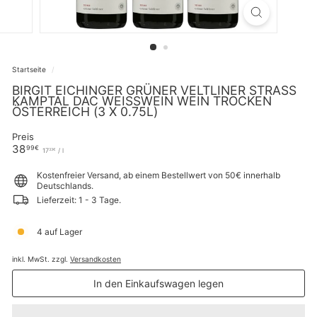
Startseite
/
BIRGIT EICHINGER GRÜNER VELTLINER STRASS
KAMPTAL DAC WEISSWEIN WEIN TROCKEN Ö
STERREICH (3 X 0.75L)
Preis
Normaler
38,99€
38
99€
17,33€
17
/
l
33€
Preis
Kostenfreier Versand, ab einem Bestellwert von 50€ innerhalb
Deutschlands.
Lieferzeit: 1 - 3 Tage.
4 auf Lager
inkl. MwSt. zzgl.
Versandkosten
In den Einkaufswagen legen